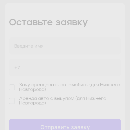
Саратов
Сочи
Оставьте заявку
Сочи/Адлер
Тольятти #1
Тольятти #2
Тверь
Тула
Ульяновск
Уфа
Хочу арендовать автомобиль (для Нижнего
Новгорода)
Челябинск
Ярославль
Аренда авто с выкупом (для Нижнего
Новгорода)
Отправить заявку