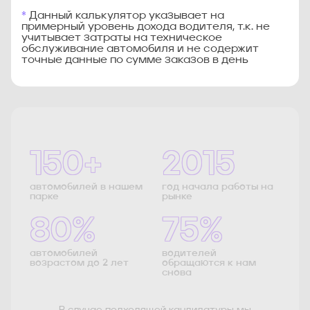
*
Данный калькулятор указывает на
примерный уровень дохода водителя, т.к. не
учитывает затраты на техническое
обслуживание автомобиля и не содержит
точные данные по сумме заказов в день
150+
2015
автомобилей в нашем
год начала работы на
парке
рынке
80%
75%
автомобилей
водителей
возрастом до 2 лет
обращаются к нам
снова
В случае подходящей кандидатуры мы