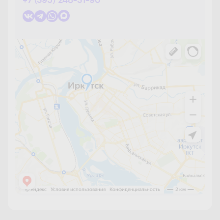
+7 (395) 248-31-90
Краснодар
Красноярск
Кстово
Нижний Новгород
Новосибирск
Омск
Первоуральск
Пермь
Пенза
Ростов-на-Дону
Самара
Санкт-Петербург