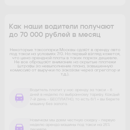
Как наши водители получают
до 70 000 рублей в месяц
Некоторые таксопарки Москвы сдают в аренду авто
под такси на условиях 7/0. На первый взгляд кажется,
что цена арендной платы в таких парках дешевле.
Не все обращают внимание на скрытые платежи
(штрафы за невыполнение плана, завышенную
комиссию от выручки по заказам через агрегатор и
т.д.).
Водитель платит у нас аренду за такси - 6
дней в неделю по выбранному тарифу. Каждый
7-й день - БЕСПЛАТНО, то есть 6/1 + вы берете
машину без залога.
Новичкам мы даем честную скидку - первую
неделю аренда машины под такси на 25%
дешевле